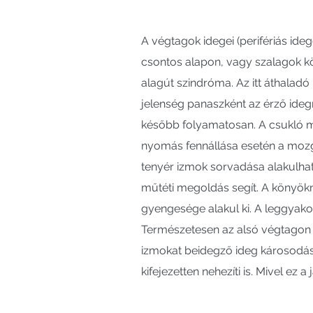
A végtagok idegei (perifériás ide
csontos alapon, vagy szalagok k
alagút szindróma. Az itt áthaladó 
jelenség panaszként az érző ideg
később folyamatosan. A csukló ma
nyomás fennállása esetén a mozg
tenyér izmok sorvadása alakulhat
műtéti megoldás segít. A könyökné
gyengesége alakul ki. A leggyako
Természetesen az alsó végtagon is
izmokat beidegző ideg károsodása
kifejezetten nehezíti is. Mivel ez a