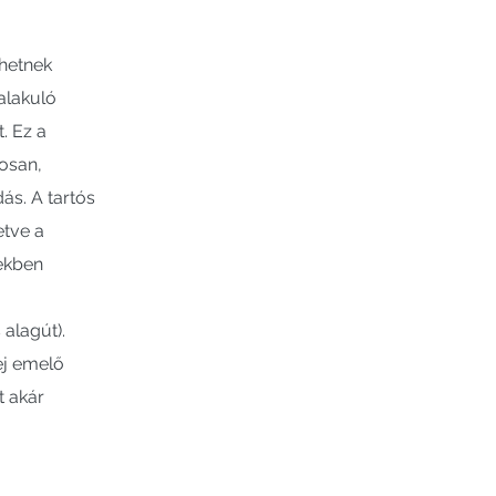
ehetnek
alakuló
. Ez a
kosan,
ás. A tartós
etve a
tekben
alagút).
ej emelő
t akár