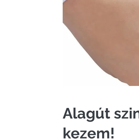
Alagút szi
kezem!