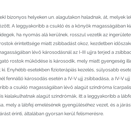
gek) bizonyos helyeken un. alagutakon haladnak, át, melyek l
özött. A leggyakoribb a csukló és a könyök magasságában ki
idegek, ha nyomás alá kerülnek, rosszul vezetik az ingerületet
rostok érintettsége miatt zsibbadást okoz, kezdetben idősza
gasságában lévő károsodásnál az I-III ujjra terjed a zsibbad
ató rostok működése is károsodik, mely miatt gyengeség ill
 ki. Enyhébb esetekben fizioterápiás kezelés, súlyosabb ese
l fennálló károsodás esetén a IV-V ujj zsibbadása, a IV-V ujj
ribb a csukló magasságában lévő alagút szindróma (carpalis 
 kialakulhatnak alagút szindrómák, itt a leggyakoribb a lábf
, mely a lábfej emelésének gyengüléséhez vezet, és a járás
 járást érinti, általában gyorsan kerül felismerésre.